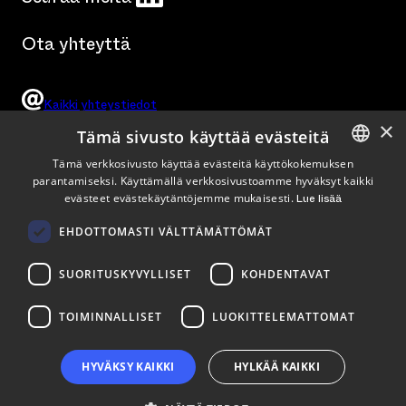
Ota yhteyttä
Kaikki yhteystiedot
×
Tämä sivusto käyttää evästeitä
Tämä verkkosivusto käyttää evästeitä käyttökokemuksen
parantamiseksi. Käyttämällä verkkosivustoamme hyväksyt kaikki
ENGLISH
Tykistökatu 4 B, Turku
(Saapumisohjeet)
evästeet evästekäytäntöjemme mukaisesti.
Lue lisää
FINNISH
EHDOTTOMASTI VÄLTTÄMÄTTÖMÄT
SUORITUSKYVYLLISET
KOHDENTAVAT
TOIMINNALLISET
LUOKITTELEMATTOMAT
HYVÄKSY KAIKKI
HYLKÄÄ KAIKKI