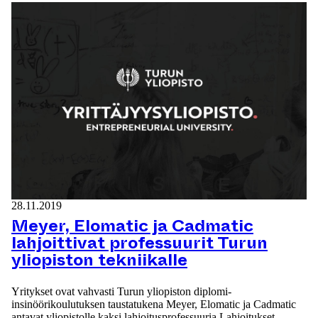
28.11.2019
Meyer, Elomatic ja Cadmatic
lahjoittivat professuurit Turun
yliopiston tekniikalle
Yritykset ovat vahvasti Turun yliopiston diplomi-
insinöörikoulutuksen taustatukena Meyer, Elomatic ja Cadmatic
antavat yliopistolle kaksi lahjoitusprofessuuria Lahjoitukset