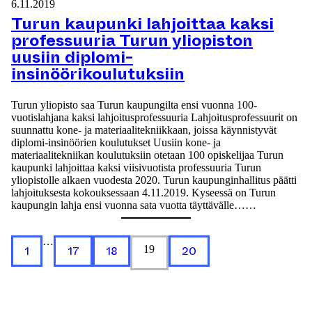
6.11.2019
Turun kaupunki lahjoittaa kaksi
professuuria Turun yliopiston
uusiin diplomi-
insinöörikoulutuksiin
Turun yliopisto saa Turun kaupungilta ensi vuonna 100-
vuotislahjana kaksi lahjoitusprofessuuria Lahjoitusprofessuurit on
suunnattu kone- ja materiaalitekniikkaan, joissa käynnistyvät
diplomi-insinöörien koulutukset Uusiin kone- ja
materiaalitekniikan koulutuksiin otetaan 100 opiskelijaa Turun
kaupunki lahjoittaa kaksi viisivuotista professuuria Turun
yliopistolle alkaen vuodesta 2020. Turun kaupunginhallitus päätti
lahjoituksesta kokouksessaan 4.11.2019. Kyseessä on Turun
kaupungin lahja ensi vuonna sata vuotta täyttävälle……
…
1
17
18
19
20