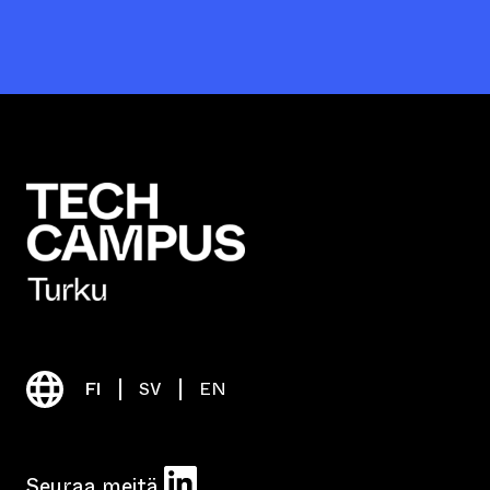
FI
SV
EN
LinkedIn
Seuraa meitä