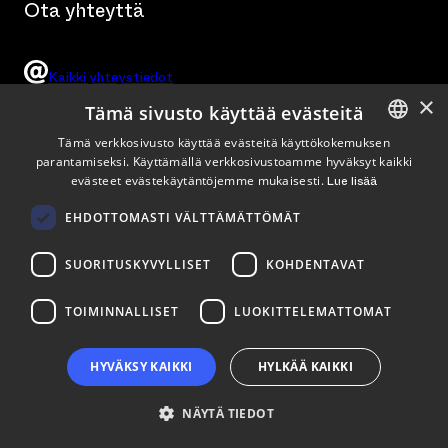
Ota yhteyttä
Kaikki yhteystiedot
×
Tämä sivusto käyttää evästeitä
Tämä verkkosivusto käyttää evästeitä käyttökokemuksen
parantamiseksi. Käyttämällä verkkosivustoamme hyväksyt kaikki
ENGLISH
Tykistökatu 4 B, Turku
(Saapumisohjeet)
evästeet evästekäytäntöjemme mukaisesti.
Lue lisää
FINNISH
EHDOTTOMASTI VÄLTTÄMÄTTÖMÄT
SUORITUSKYVYLLISET
KOHDENTAVAT
TOIMINNALLISET
LUOKITTELEMATTOMAT
HYVÄKSY KAIKKI
HYLKÄÄ KAIKKI
NÄYTÄ TIEDOT