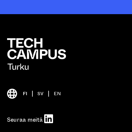
FI
SV
EN
LinkedIn
Seuraa meitä