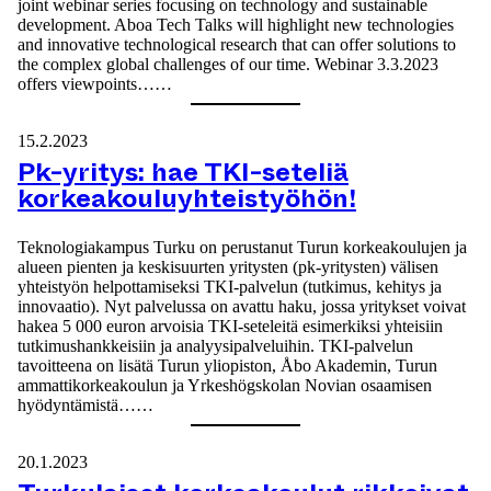
joint webinar series focusing on technology and sustainable
development. Aboa Tech Talks will highlight new technologies
and innovative technological research that can offer solutions to
the complex global challenges of our time. Webinar 3.3.2023
offers viewpoints……
15.2.2023
Pk-yritys: hae TKI-seteliä
korkeakouluyhteistyöhön!
Teknologiakampus Turku on perustanut Turun korkeakoulujen ja
alueen pienten ja keskisuurten yritysten (pk-yritysten) välisen
yhteistyön helpottamiseksi TKI-palvelun (tutkimus, kehitys ja
innovaatio). Nyt palvelussa on avattu haku, jossa yritykset voivat
hakea 5 000 euron arvoisia TKI-seteleitä esimerkiksi yhteisiin
tutkimushankkeisiin ja analyysipalveluihin. TKI-palvelun
tavoitteena on lisätä Turun yliopiston, Åbo Akademin, Turun
ammattikorkeakoulun ja Yrkeshögskolan Novian osaamisen
hyödyntämistä……
20.1.2023