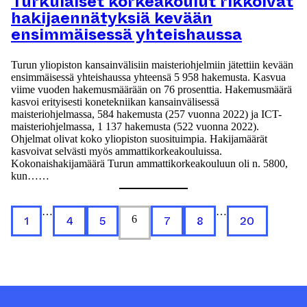
Turkulaiset korkeakoulut rikkoivat
hakijaennätyksiä kevään
ensimmäisessä yhteishaussa
Turun yliopiston kansainvälisiin maisteriohjelmiin jätettiin kevään
ensimmäisessä yhteishaussa yhteensä 5 958 hakemusta. Kasvua
viime vuoden hakemusmäärään on 76 prosenttia. Hakemusmäärä
kasvoi erityisesti konetekniikan kansainvälisessä
maisteriohjelmassa, 584 hakemusta (257 vuonna 2022) ja ICT-
maisteriohjelmassa, 1 137 hakemusta (522 vuonna 2022).
Ohjelmat olivat koko yliopiston suosituimpia. Hakijamäärät
kasvoivat selvästi myös ammattikorkeakouluissa.
Kokonaishakijamäärä Turun ammattikorkeakouluun oli n. 5800,
kun……
…
…
1
4
5
6
7
8
20