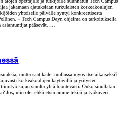
n alojen opettajille ja tutkijoille suunnatun Tech Campus
jaa jakamaan ajatuksiaan turkulaisten korkeakoulujen
kijöiden yhteiselle päivälle syntyi konkreettisesta
Pellinen. – Tech Campus Dayn ohjelma on tarkoituksella
ssa asiantuntijat pääsevät……
nessä
isuuksia, mutta saat kädet mullassa myös itse aikaiseksi?
sujuvasti korkeakoulujen käytävillä ja yritysten
tiimityö sujuu sinulta yhtä luontevasti. Onko sinullakin
 Jos, niin olet ehkä etsimämme tekijä ja työkaveri