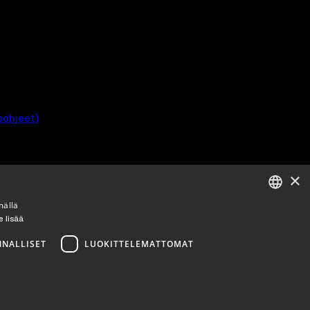
ohjeet)
×
mällä
e lisää
ENGLISH
FINNISH
NNALLISET
LUOKITTELEMATTOMAT