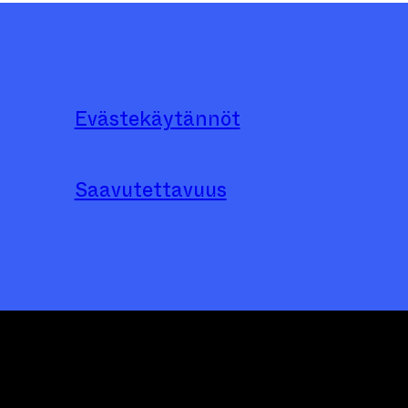
Evästekäytännöt
Saavutettavuus