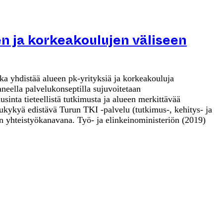
en ja korkeakoulujen väliseen
a yhdistää alueen pk-yrityksiä ja korkeakouluja
aneella palvelukonseptilla sujuvoitetaan
sinta tieteellistä tutkimusta ja alueen merkittävää
ilukykyä edistävä Turun TKI -palvelu (tutkimus-, kehitys- ja
en yhteistyökanavana. Työ- ja elinkeinoministeriön (2019)