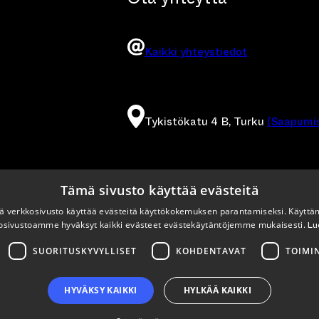
Kaikki yhteystiedot
Tykistökatu 4 B, Turku
(Saapumis
Tämä sivusto käyttää evästeitä
 verkkosivusto käyttää evästeitä käyttökokemuksen parantamiseksi. Käyttä
osivustoamme hyväksyt kaikki evästeet evästekäytäntöjemme mukaisesti.
Lu
SUORITUSKYVYLLISET
KOHDENTAVAT
TOIMI
HYVÄKSY KAIKKI
HYLKÄÄ KAIKKI