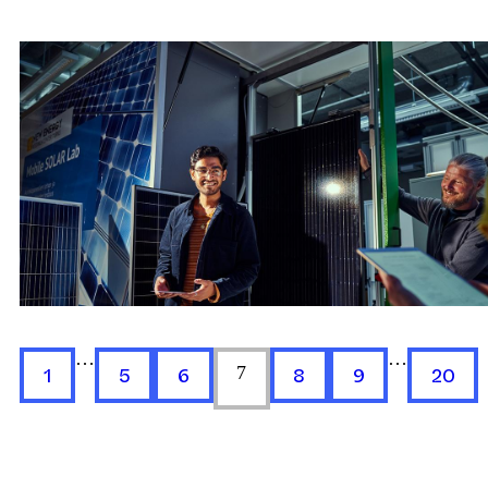
…
…
1
5
6
7
8
9
20