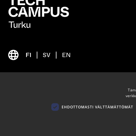
FI
SV
EN
LinkedIn
Seuraa meitä
Tämä
verkk
EHDOTTOMASTI VÄLTTÄMÄTTÖMÄT