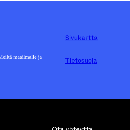
Sivukartta
eiltä maailmalle ja
Tietosuoja
Ota yhteyttä