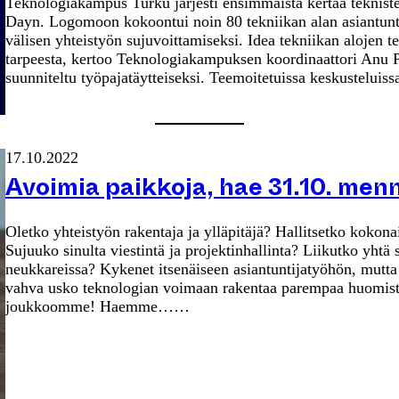
Teknologiakampus Turku järjesti ensimmäistä kertaa tekniste
Dayn. Logomoon kokoontui noin 80 tekniikan alan asiantunti
välisen yhteistyön sujuvoittamiseksi. Idea tekniikan alojen te
tarpeesta, kertoo Teknologiakampuksen koordinaattori Anu 
suunniteltu työpajatäytteiseksi. Teemoitetuissa keskustelui
17.10.2022
Avoimia paikkoja, hae 31.10. men
Oletko yhteistyön rakentaja ja ylläpitäjä? Hallitsetko kokona
Sujuuko sinulta viestintä ja projektinhallinta? Liikutko yhtä 
neukkareissa? Kykenet itsenäiseen asiantuntijatyöhön, mutta 
vahva usko teknologian voimaan rakentaa parempaa huomista?
joukkoomme! Haemme……